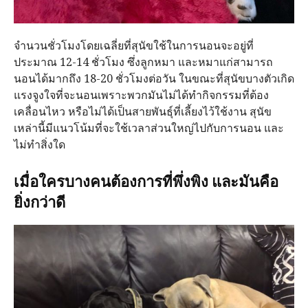
จำนวนชั่วโมงโดยเฉลี่ยที่สุนัขใช้ในการนอนจะอยู่ที่
ประมาณ 12-14 ชั่วโมง ซึ่งลูกหมา และหมาแก่สามารถ
นอนได้มากถึง 18-20 ชั่วโมงต่อวัน ในขณะที่สุนัขบางตัวเกิด
แรงจูงใจที่จะนอนเพราะพวกมันไม่ได้ทำกิจกรรมที่ต้อง
เคลื่อนไหว หรือไม่ได้เป็นสายพันธุ์ที่เลี้ยงไว้ใช้งาน สุนัข
เหล่านี้มีแนวโน้มที่จะใช้เวลาส่วนใหญ่ไปกับการนอน และ
ไม่ทำสิ่งใด
เมื่อใครบางคนต้องการที่พึ่งพิง และมันคือ
ยิ่งกว่าดี