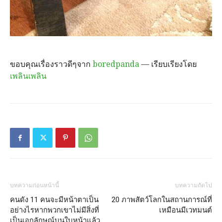
ขอบคุณเรื่องราวดีๆจาก
boredpanda
— เรียบเรียงโดย
เพลินเพลิน
บทความก่อนหน้านี้
บทความถัดไป
คนดัง 11 คนจะมีหน้าตาเป็น
20 ภาพสัตว์โลกในสถานการณ์ที่
อย่างไรหากพวกเขาไม่มีสิ่งที่
เหมือนมีเวทมนต์
เป็นเอกลักษณ์บนใบหน้าแล้ว