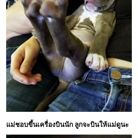
แม่ชอบขึ้นเครื่องบินนัก ลูกจะบินให้แม่ดูนะ