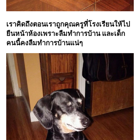
เราคิดถึงตอนเราถูกคุณครูที่โรงเรียนให้ไป
ยืนหน้าห้องเพราะลืมทำการบ้าน และเด็ก
คนนี้คงลืมทำการบ้านแน่ๆ