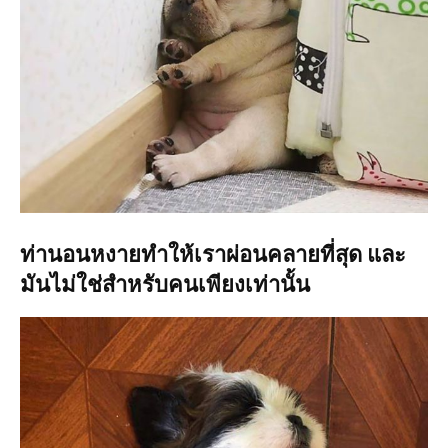
ท่านอนหงายทำให้เราผ่อนคลายที่สุด และ
มันไม่ใช่สำหรับคนเพียงเท่านั้น