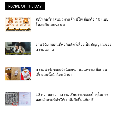
RECIPE OF THE DAY
สติ๊กเกอร์ทาสแมวมาแล้ว มีให้เลือกตั้ง 40 แบบ
โหลดกันเลยนะนุด
งานวิจัยเผยคนที่คุยกับสัตว์เลี้ยงเป็นสัญญาณของ
ความฉลาด
ความน่ารักของเจ้าน้องหมานอนหงายเมื่อตอน
เด็กตอนนี้เค้าโตแล้วนะ
20 ความฮาจากความเรียบง่ายของเด็กๆในการ
ตอบคำถามที่ทำให้เราถึงกับยิ้มแก้มปริ