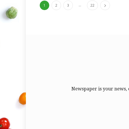
...
1
2
3
22
Newspaper is your news, 