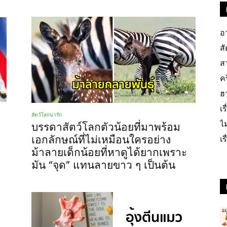
อ
สั
สา
ค
ฮ
เร
สัตว์โลกน่ารัก
ไ
บรรดาสัตว์โลกตัวน้อยที่มาพร้อม
เอกลักษณ์ที่ไม่เหมือนใครอย่าง
เ
ม้าลายเด็กน้อยที่หาดูได้ยากเพราะ
มัน “จุด” แทนลายขาว ๆ เป็นต้น