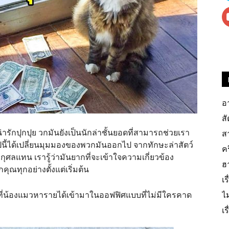
อ
สั
รักปุกปุย วกมันยังเป็นนักล่าชั้นยอดที่สามารถช่วยเรา
สา
ไปนี้ได้เปลี่ยนมุมมองของพวกมันออกไป จากทักษะล่าสัตว์
ค
ุศลแทน เรารู้ว่ามันยากที่จะเข้าใจความเกี่ยวข้อง
ฮ
คุณทุกอย่างตั้งแต่เริ่มต้น
เร
ไ
คุณที่น้องแมวหารายได้เข้ามาในออฟฟิศแบบที่ไม่มีใครคาด
เ