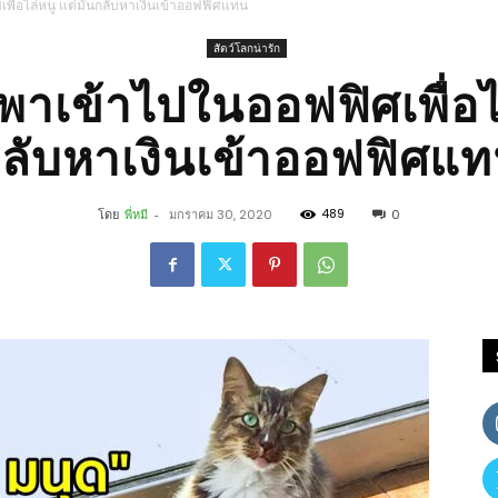
พื่อไล่หนู แต่มันกลับหาเงินเข้าออฟฟิศแทน
สัตว์โลกน่ารัก
plearnplearns.com
พาเข้าไปในออฟฟิศเพื่อไล
ลับหาเงินเข้าออฟฟิศแ
489
โดย
พี่หมี
-
มกราคม 30, 2020
0