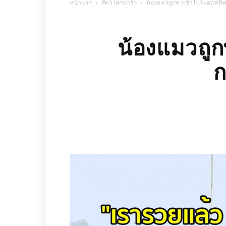
หน้าแรก
สัตว์โลกน่ารัก
น้องแมวถูกพาเข้าไปในออฟฟิศเ
น้องแมวถูก
ก