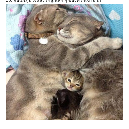
20. พ่อแม่ภูมิใจและรักลูกเล็ก ๆ ของพวกเขามาก