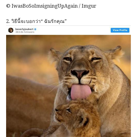
© IwasBoSoImsigningUpAgain / Imgur
2. วิธีนี้จะบอกว่า“ ฉันรักคุณ”