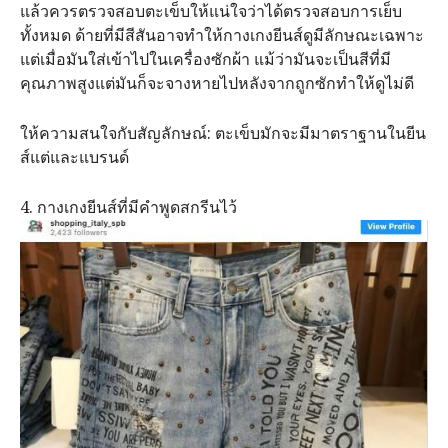
แล้วควรตรวจสอบตะเข็บให้แน่ใจว่าได้ตรวจสอบการเย็บ
ทั้งหมด ด้ายที่มีสีสันอาจทำให้กางเกงยีนส์ดูมีลักษณะเฉพาะ
แต่เมื่อมันใส่เข้าไปในเครื่องซักผ้า แม้ว่ามันจะเป็นสีที่มี
คุณภาพสูงแต่มันก็จะจางหายไปหลังจากถูกซักทำให้ดูไม่ดี
ให้ความสนใจกับสัญลักษณ์​: ตะเข็บมักจะมีมาตราฐานในยีน
ส์แต่และแบรนด์
4. กางเกงยีนส์ที่มีคำพูดสกรีนไว้