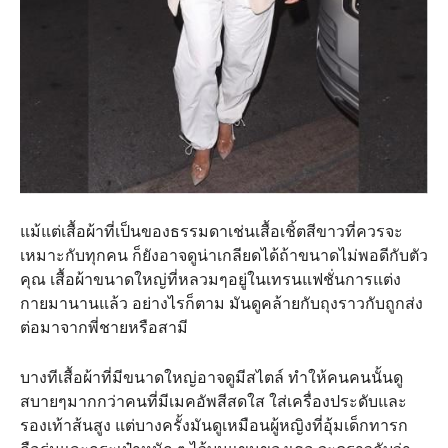
แม้แต่เสื้อผ้าที่เป็นของธรรมดาเช่นเสื้อเชิ้ตสีขาวที่ควรจะ
เหมาะกับทุกคน​ ก็ยังอาจดูน่าเกลียดได้ถ้าขนาดไม่พอดีกับตัว
คุณ เสื้อผ้าขนาดใหญ่ที่หลวมๆอยู่ในเทรนแฟชั่นการแต่ง
กายมานานแล้ว อย่างไรก็ตาม​ มันดูคล้ายกับถุงราวกับถูกส่ง
ต่อมาจากพี่ชายหรือสามี
บางทีเสื้อผ้าที่มีขนาดใหญ่อาจดูมีสไตล์​ ทำให้คนคนนั้นดู
สบายๆมากกว่า​คนที่มีเมคอัพสีสดใส​ ใส่เครื่องประดับและ
รองเท้าส้นสูง แต่บางครั้งมันดูเหมือนผู้หญิงที่อุ้มเด็กทารก​