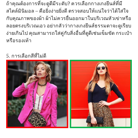
ถ้าคุณต้องการที่จะดูดีมีระดับ? ควรเลือกกางเกงยีนส์ที่มี
สไตล์มินิมอล – คือยิ่งง่ายยิ่งดี ตรวจสอบให้แน่ใจว่าได้ใส่ใจ
กับคุณภาพของผ้า ผ้าไม่ควรยื่นออกมาในบริเวณหัวเข่าหรือ
ลอยตรงบริเวณเอว อย่ากลัวว่ากางเกงยีนส์ธรรมดาจะดูเรียบ
ง่ายเกินไป คุณสามารถใส่คู่กับสิ่งอื่นที่ดูดีเช่นเข็มขัด​ กระเป๋า
หรือรองเท้า
5. การเลือกสีที่ไม่ดี